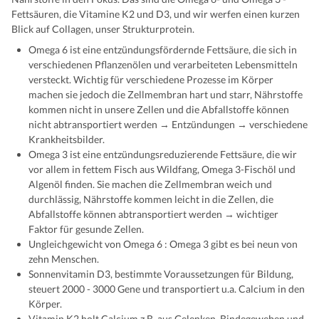
Fettsäuren, die Vitamine K2 und D3, und wir werfen einen kurzen
Blick auf Collagen, unser Strukturprotein.
Omega 6 ist eine entzündungsfördernde Fettsäure, die sich in
verschiedenen Pflanzenölen und verarbeiteten Lebensmitteln
versteckt. Wichtig für verschiedene Prozesse im Körper
machen sie jedoch die Zellmembran hart und starr, Nährstoffe
kommen nicht in unsere Zellen und die Abfallstoffe können
nicht abtransportiert werden → Entzündungen → verschiedene
Krankheitsbilder.
Omega 3 ist eine entzündungsreduzierende Fettsäure, die wir
vor allem in fettem Fisch aus Wildfang, Omega 3-Fischöl und
Algenöl finden. Sie machen die Zellmembran weich und
durchlässig, Nährstoffe kommen leicht in die Zellen, die
Abfallstoffe können abtransportiert werden → wichtiger
Faktor für gesunde Zellen.
Ungleichgewicht von Omega 6 : Omega 3 gibt es bei neun von
zehn Menschen.
Sonnenvitamin D3, bestimmte Voraussetzungen für Bildung,
steuert 2000 - 3000 Gene und transportiert u.a. Calcium in den
Körper.
Vitamin K2 holt Calcium z.B. aus Gelenken, Bindegeweben und