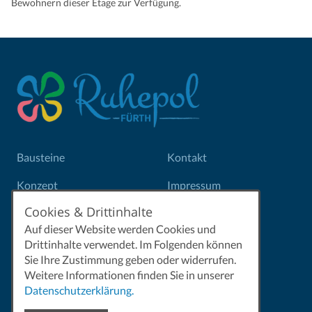
Bewohnern dieser Etage zur Verfügung.
Bausteine
Kontakt
Konzept
Impressum
Cookies & Drittinhalte
Förderverein
Datenschutz
Auf dieser Website werden Cookies und
Partner
Drittinhalte verwendet. Im Folgenden können
Sie Ihre Zustimmung geben oder widerrufen.
Aktuelles
Weitere Informationen finden Sie in unserer
Datenschutzerklärung.
Renate Jelitto